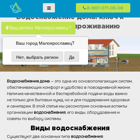
8-987-071-08-08
Skip
Водопровод — монтаж систем водоснабжения, отопления и
Компания Водопровод предлагает качественные услуги по монтажу
Водоснабжение дома: ключ к
to
канализация.
систем водоснабжения, канализации и отопления в частных домах в
комфортному проживанию
content
Ваш регион: Малоярославец ?
Москве и Московской области
Ваш город Малоярославец?
Нет, выбрать регион
Да
Водоснабжение дома
— это одна из основополагающих систем,
обеспечивающих комфорт и удобство в повседневной жизни.
Наличие качественной и бесперебойной подачи воды важно
не только для бытовых нужд, но и для поддержания здоровья
и санитарии. В этой статье мы рассмотрим основные аспекты
организации
водоснабжения
, его виды, оборудование и
советы по выбору системы.
Виды водоснабжения
Существуют два основных типа
водоснабжения
: