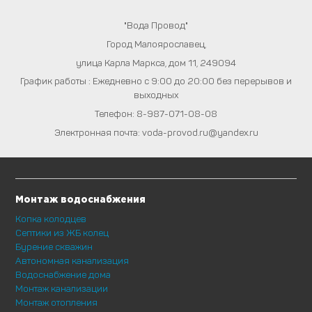
"Вода Провод"
Город
Малоярославец
,
улица Карла Маркса, дом 11
,
249094
График работы : Ежедневно с 9:00 до 20:00 без перерывов и
выходных
Телефон:
8-987-071-08-08
Электронная почта:
voda-provod.ru@yandex.ru
Монтаж водоснабжения
Копка колодцев
Септики из ЖБ колец
Бурение скважин
Автономная канализация
Водоснабжение дома
Монтаж канализации
Монтаж отопления