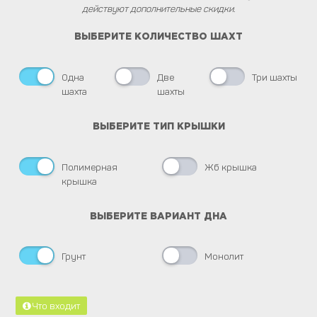
действуют дополнительные скидки.
ВЫБEРИТЕ КОЛИЧЕСТВО ШАХТ
Одна
Две
Три шахты
шахта
шахты
ВЫБEРИТЕ ТИП КРЫШКИ
Полимерная
Жб крышка
крышка
ВЫБEРИТЕ ВАРИАНТ ДНА
Грунт
Монолит
Что входит