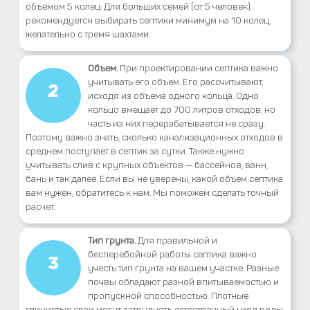
объемом 5 колец. Для больших семей (от 5 человек)
рекомендуется выбирать септики минимум на 10 колец,
желательно с тремя шахтами.
Объем.
При проектировании септика важно
учитывать его объем. Его рассчитывают,
2
исходя из объема одного кольца. Одно
кольцо вмещает до 700 литров отходов, но
часть из них перерабатывается не сразу.
Поэтому важно знать, сколько канализационных отходов в
среднем поступает в септик за сутки. Также нужно
учитывать слив с крупных объектов — бассейнов, ванн,
бань и так далее. Если вы не уверены, какой объем септика
вам нужен, обратитесь к нам. Мы поможем сделать точный
расчет.
Тип грунта.
Для правильной и
бесперебойной работы септика важно
3
учесть тип грунта на вашем участке. Разные
почвы обладают разной впитываемостью и
пропускной способностью. Плотные
глинистые слои могут затруднять естественный уход воды,