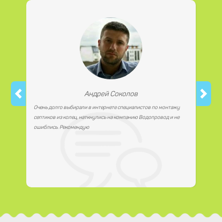
работаем с юридическими лицами.
Андрей Соколов
Очень долго выбирали в интернете специалистов по монтажу
септиков из колец, наткнулись на компанию Водопровод и не
ошиблись. Рекомендую