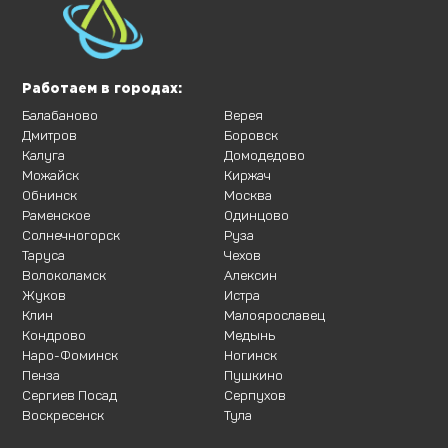
Работаем в городах:
Балабаново
Верея
Дмитров
Боровск
Калуга
Домодедово
Можайск
Киржач
Обнинск
Москва
Раменское
Одинцово
Солнечногорск
Руза
Таруса
Чехов
Волоколамск
Алексин
Жуков
Истра
Клин
Малоярославец
Кондрово
Медынь
Наро-Фоминск
Ногинск
Пенза
Пушкино
Сергиев Посад
Серпухов
Воскресенск
Тула