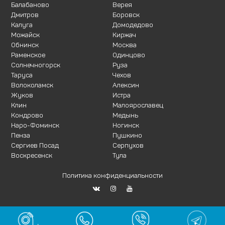
Балабаново
Верея
Дмитров
Боровск
Калуга
Домодедово
Можайск
Киржач
Обнинск
Москва
Раменское
Одинцово
Солнечногорск
Руза
Таруса
Чехов
Волоколамск
Алексин
Жуков
Истра
Клин
Малоярославец
Кондрово
Медынь
Наро-Фоминск
Ногинск
Пенза
Пушкино
Сергиев Посад
Серпухов
Воскресенск
Тула
Политика конфиденциальности
Сайт разработан в ИдеЯ