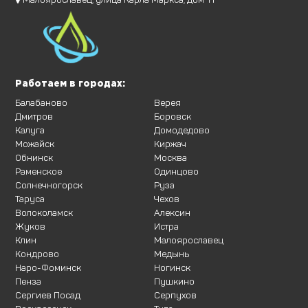
Работаем в городах:
Балабаново
Верея
Дмитров
Боровск
Калуга
Домодедово
Можайск
Киржач
Обнинск
Москва
Раменское
Одинцово
Солнечногорск
Руза
Таруса
Чехов
Волоколамск
Алексин
Жуков
Истра
Клин
Малоярославец
Кондрово
Медынь
Наро-Фоминск
Ногинск
Пенза
Пушкино
Сергиев Посад
Серпухов