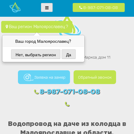
8-987-071-08-08
Skip
Водопровод — монтаж систем водоснабжения, отопления и
Компания Водопровод предлагает качественные услуги по монтажу
to
канализация.
систем водоснабжения, канализации и отопления в частных домах в
content
Ваш регион: Малоярославец ?
Москве и Московской области
Ваш город Малоярославец?
Вода провод
Нет, выбрать регион
Да
Малоярославец, улица Карла Маркса, дом 11
Заявка на замер
Обратный звонок
8-987-071-08-08
Водопровод на даче из колодца в
Малоярославце и области.