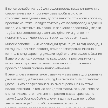
В качестве рабочих труб для водопровода на даче применяют
современные полипропиленовые трубы в силу их
относительной дешевизны, долговечности, стойкости к эрозии,
простоте монтажа. Следует отметить, что водопровод на даче из
колодца, может быть выполнен в варианте подземной укладки
труб, а при соответствующем заглублении и утеплении
нормально функционировать в холодное время года.
Многие собственники используют дачи круглый год, оборудуя
их саунами, банями, поэтому стоит присмотреться именно к
капитальному варианту укладки труб, системы водоснабжения
Вашего участка. Несмотря на кажущуюся простоту, многие
испытывают трудности самостоятельного сооружения и
проектирования системы водоснабжения.
В этом случае оптимальное решение — заказать водопровод на
даче из колодца. Заказав услугу, Вы сможете быть полностью
уверены, что профессионально смонтированная система
водоснабжения не только обойдется фактически дешевле, за
счет оптимального применения расходных материалов, но
также будет бесперебойно служить долгие годы, не требуя
значительных работ по обслуживанию и ремонту.