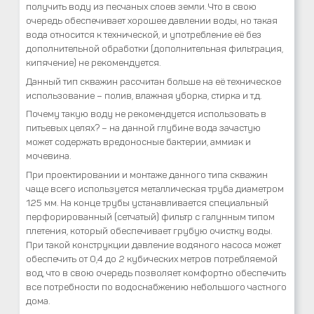
получить воду из песчаных слоев земли. Что в свою
очередь обеспечивает хорошее давлении воды, но такая
вода относится к технической, и употребление её без
дополнительной обработки (дополнительная фильтрация,
кипячение) не рекомендуется.
Данный тип скважин рассчитан больше на её техническое
использование – полив, влажная уборка, стирка и т.д.
Почему такую воду не рекомендуется использовать в
питьевых целях? – на данной глубине вода зачастую
может содержать вредоносные бактерии, аммиак и
мочевина.
При проектировании и монтаже данного типа скважин
чаще всего используется металлическая труба диаметром
125 мм. На конце трубы устанавливается специальный
перфорированный (сетчатый) фильтр с галунным типом
плетения, который обеспечивает грубую очистку воды.
При такой конструкции давление водяного насоса может
обеспечить от 0,4 до 2 кубических метров потребляемой
вод, что в свою очередь позволяет комфортно обеспечить
все потребности по водоснабжению небольшого частного
дома.