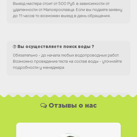
Выезд мастера стоит от 500 Руб. в зависимости от
удаленности от Малоярославца. Если вы подаете заявку
до 11 часов то возможен выезд в день обращения.
Вы осуществляете поиск воды ?
Обязательно - до начала любых водопроводных работ.
Возможно проведение теста на состав воды - уточняйте
подробности у менеджера.
Какая у Вас форма оплаты ?
Отзывы о нас
Вы можете оплатить наши услуги и необходимые
материалы любым удобным для Вас способом, как
наличной, так и безналичной формой платежа. Так же мы
работаем с юридическими лицами.