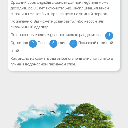
Средний срок службы скважин данной глубины может
доходить до 30 лет включительно. Эксплуатация такой
скважины может быть прекращена на зимний период.
По желанию Вы можете установить либо кессон или
скважинный адаптер.
По почвенным слоям условно можно разделить на :
1
Суглинок
2
Песок
3
глина
4
Песчаный водяной
слой
Как видно из схемы вода имеет степень очистки только в
глине и водоносном песчаном слое.