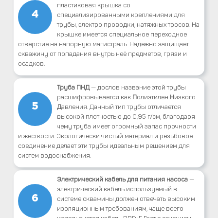
пластиковая крышка со
4
специализированными креплениями для
трубы, электро проводки, натяжных тросов. На
крышке имеется специальное переходное
отверстие на напорную магистраль. Надежно защищает
скважину от попадания внутрь неё предметов, грязи и
осадков.
Труба ПНД
— дослов название этой трубы
расшифровывается как
П
олиэтилен
Н
изкого
5
Д
авления. Данный тип трубы отличается
высокой плотностью до 0,95 г/см, благодаря
чему труба имеет огромный запас прочности
и жесткости. Экологически чистый материал и резьбовое
соединение делает эти трубы идеальным решением для
систем водоснабжения.
Электрический кабель для питания насоса
—
электрический кабель используемый в
6
системе скважины должен отвечать высоким
изоляционным требованиям, чаще всего
используется кабель ВВГнГ Гост с сечением