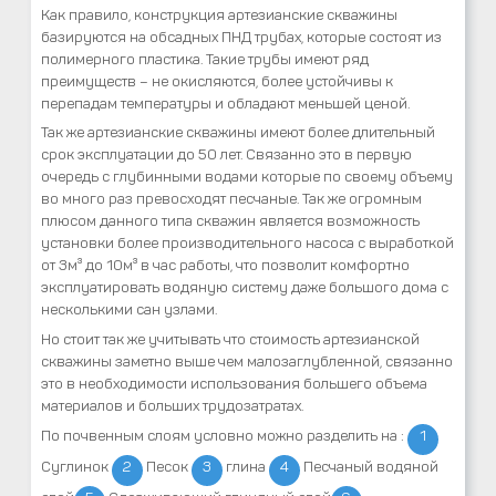
Как правило, конструкция артезианские скважины
базируются на обсадных ПНД трубах, которые состоят из
полимерного пластика. Такие трубы имеют ряд
преимуществ – не окисляются, более устойчивы к
перепадам температуры и обладают меньшей ценой.
Так же артезианские скважины имеют более длительный
срок эксплуатации до 50 лет. Связанно это в первую
очередь с глубинными водами которые по своему объему
во много раз превосходят песчаные. Так же огромным
плюсом данного типа скважин является возможность
установки более производительного насоса с выработкой
от 3м³ до 10м³ в час работы, что позволит комфортно
эксплуатировать водяную систему даже большого дома с
несколькими сан узлами.
Но стоит так же учитывать что стоимость артезианской
скважины заметно выше чем малозаглубленной, связанно
это в необходимости использования большего объема
материалов и больших трудозатратах.
По почвенным слоям условно можно разделить на :
1
Суглинок
2
Песок
3
глина
4
Песчаный водяной