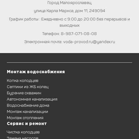
Город
Малоярославец
,
улица Карла Маркса, дом 11
,
249094
График работы : Ежедневно с 9:00 до 20:00 без перерывов и
выходных
Телефон:
8-987-071-08-08
Электронная почта:
voda-provod.ru@yandex.ru
Монтаж водоснабжения
Копка колодцев
Септики из ЖБ колец
Бурение скважин
Автономная канализация
Водоснабжение дома
Монтаж канализации
Монтаж отопления
Сервис и ремонт
Чистка колодцев
Замена насосов