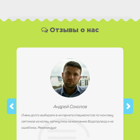
Какая у Вас форма оплаты ?
Отзывы о нас
Вы можете оплатить наши услуги и необходимые
материалы любым удобным для Вас способом, как
наличной, так и безналичной формой платежа. Так же мы
работаем с юридическими лицами.
Андрей Соколов
Очень долго выбирали в интернете специалистов по монтажу
септиков из колец, наткнулись на компанию Водопровод и не
ошиблись. Рекомендую