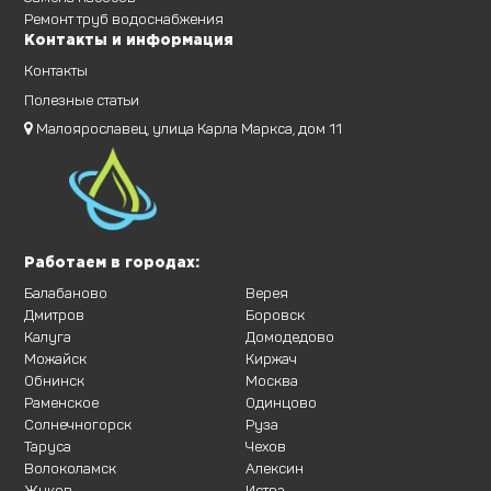
Ремонт труб водоснабжения
Контакты и информация
Контакты
Полезные статьи
Малоярославец, улица Карла Маркса, дом 11
Работаем в городах:
Балабаново
Верея
Дмитров
Боровск
Калуга
Домодедово
Можайск
Киржач
Обнинск
Москва
Раменское
Одинцово
Солнечногорск
Руза
Таруса
Чехов
Волоколамск
Алексин
Жуков
Истра