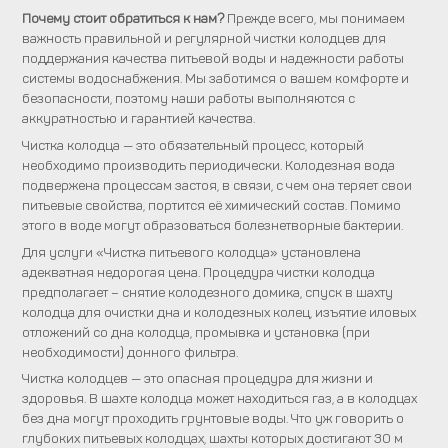
Почему стоит обратиться к нам?
Прежде всего, мы понимаем
важность правильной и регулярной чистки колодцев для
поддержания качества питьевой воды и надежности работы
системы водоснабжения. Мы заботимся о вашем комфорте и
безопасности, поэтому наши работы выполняются с
аккуратностью и гарантией качества.
Чистка колодца — это обязательный процесс, который
необходимо производить периодически. Колодезная вода
подвержена процессам застоя, в связи, с чем она теряет свои
питьевые свойства, портится её химический состав. Помимо
этого в воде могут образоваться болезнетворные бактерии.
Для услуги «Чистка питьевого колодца» установлена
адекватная недорогая цена. Процедура чистки колодца
предполагает – снятие колодезного домика, спуск в шахту
колодца для очистки дна и колодезных колец, изъятие иловых
отложений со дна колодца, промывка и установка (при
необходимости) донного фильтра.
Чистка колодцев — это опасная процедура для жизни и
здоровья. В шахте колодца может находиться газ, а в колодцах
без дна могут проходить грунтовые воды. Что уж говорить о
глубоких питьевых колодцах, шахты которых достигают 30 м