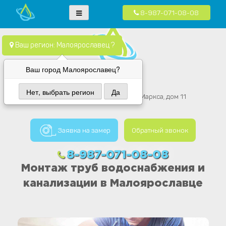
8-987-071-08-08
Skip
Водопровод — монтаж систем водоснабжения, отопления и
Компания Водопровод предлагает качественные услуги по монтажу
to
канализация.
систем водоснабжения, канализации и отопления в частных домах в
content
Ваш регион: Малоярославец ?
Москве и Московской области
Ваш город Малоярославец?
Вода провод
Нет, выбрать регион
Да
Малоярославец, улица Карла Маркса, дом 11
Заявка на замер
Обратный звонок
8-987-071-08-08
Монтаж труб водоснабжения и
канализации в Малоярославце