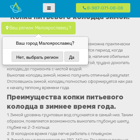
8-987-071-08-08
Skip
Водопровод — монтаж систем водоснабжения, отопления и
Компания Водопровод предлагает качественные услуги по монтажу
Копка питьевого колодца зимой.
to
канализация.
систем водоснабжения, канализации и отопления в частных домах в
content
Ваш регион: Малоярославец ?
Москве и Московской области
Ваш город Малоярославец?
Копка или бурение питьевого колодца
возможна практически
в любое время года. Исключением является период, когда
почва насыщена водой — это таяние снега, наличие обильных
Нет, выбрать регион
Да
осадков. При перенасыщении почвы влагой, трудно докопать
колодец до горизонта с чистой водой.
Выкопав колодец зимой, можно получить отличный результат.
Отстоявшись зимой, колодец полностью сформируется как раз
к началу теплому времени года.
Преимущества копки питьевого
колодца в зимнее время года.
1. Зимой уровень грунтовых вод спускается в самый низ. Таким
образом, появляется возможность выкопать глубокую шахту,
глубже на 2-3 кольца.
2. В холодное время года легче работать с плывуном.
3. Зимой грунт промерзает до 130-140 см. Грунтовые воды не