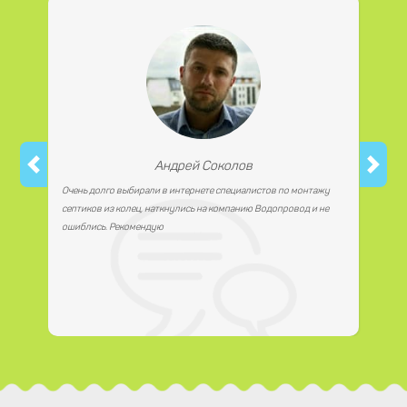
работаем с юридическими лицами.
Андрей Соколов
Очень долго выбирали в интернете специалистов по монтажу
септиков из колец, наткнулись на компанию Водопровод и не
ошиблись. Рекомендую