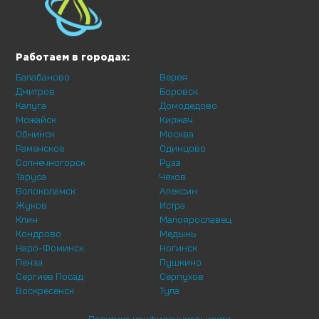
Работаем в городах:
Балабаново
Верея
Дмитров
Боровск
Калуга
Домодедово
Можайск
Киржач
Обнинск
Москва
Раменское
Одинцово
Солнечногорск
Руза
Таруса
Чехов
Волоколамск
Алексин
Жуков
Истра
Клин
Малоярославец
Кондрово
Медынь
Наро-Фоминск
Ногинск
Пенза
Пушкино
Сергиев Посад
Серпухов
Воскресенск
Тула
Политика конфиденциальности