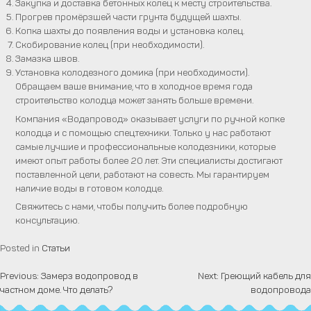
Закупка и доставка бетонных колец к месту строительства.
Прогрев промёрзшей части грунта будущей шахты.
Копка шахты до появления воды и установка колец.
Скобирование колец (при необходимости).
Замазка швов.
Установка колодезного домика (при необходимости).
Обращаем ваше внимание, что в холодное время года
строительство колодца может занять больше времени.
Компания «Водапровод» оказывает услуги по ручной копке
колодца и с помощью спец.техники. Только у нас работают
самые лучшие и профессиональные колодезники, которые
имеют опыт работы более 20 лет. Эти специалисты достигают
поставленной цели, работают на совесть. Мы гарантируем
наличие воды в готовом колодце.
Свяжитесь с нами, чтобы получить более подробную
консультацию.
Posted in
Статьи
Previous:
Замерз водопровод в
Next:
Греющий кабель для
Навигация
частном доме. Что делать?
водопровода
по